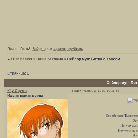
Привет, Гость!
Войдите
или
зарегистрируйтесь
.
»
Fruit Basket
»
Ваша реклама
»
Сейлор мун: Битва с Хаосом
Страница:
1
Сейлор мун: Бит
Кёу Соума
Поделиться
2011-11-02 19:11:58
Наглая рыжая морда
Серебряное Тысячеле
Зол
Но что вы с
Неужели лучш
И ч