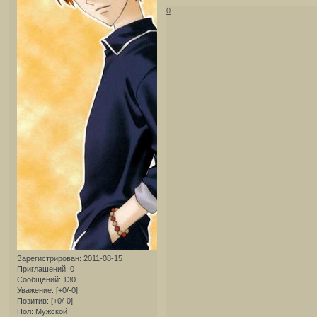
0
Зарегистрирован
: 2011-08-15
Приглашений:
0
Сообщений:
130
Уважение:
[+0/-0]
Позитив:
[+0/-0]
Пол:
Мужской