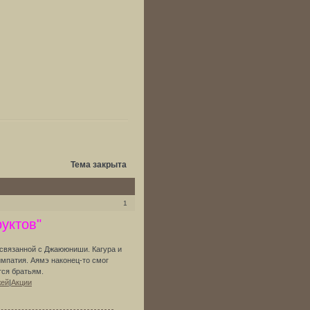
Тема закрыта
1
уктов"
 связанной с Джаююниши. Кагура и
импатия. Аямэ наконец-то смог
тся братьям.
жей
|
Акции