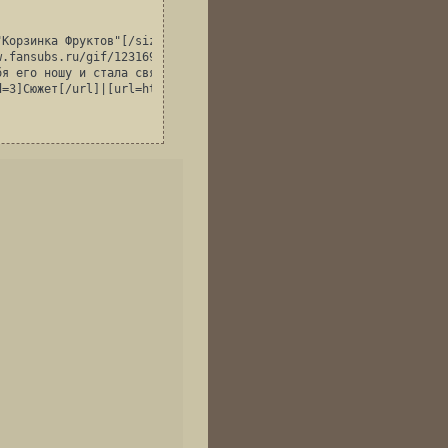
Корзинка Фруктов"[/size][/color]

.fansubs.ru/gif/1231695617.jpg[/img][/url]

бя его ношу и стала связанной с Джаююниши. Кагура и Кёу постепенн
d=3]Сюжет[/url]|[url=http://fruitbasketnew.liverolka.ru/viewtopi