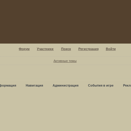
Форум
Участники
Поиск
Регистрация
Войти
Активные темы
формация
Навигация
Администрация
События в игре
Рекл