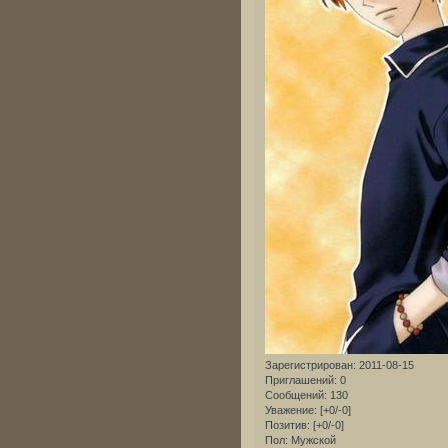
Зарегистрирован
: 2011-08-15
Приглашений:
0
Сообщений:
130
Уважение:
[+0/-0]
Позитив:
[+0/-0]
Пол:
Мужской