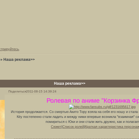
стрируйтесь
.
»
Наша реклама>>
Наша реклама>>
Поделиться
2011-08-15 14:39:24
Ролевая по аниме "Корзинка Фр
История продолжается. Со смертью Акито Тору взяла на себя его ношу и стала
Кёу постепенно стали ладить и между ними впервые возникла "взаимная" с
помириться с Юки и они стали жить дружно, как и полагае
Сюжет
|
Список ролей
|
Краткая характеристика персона