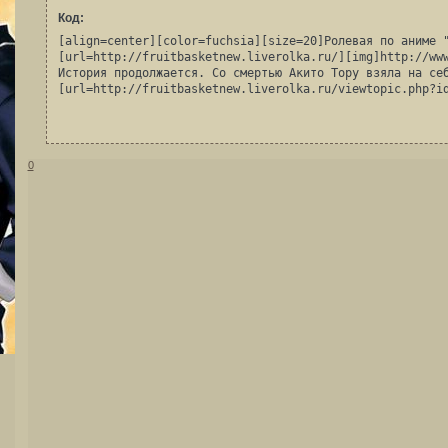
Код:
[align=center][color=fuchsia][size=20]Ролевая по аниме "
[url=http://fruitbasketnew.liverolka.ru/][img]http://www
История продолжается. Со смертью Акито Тору взяла на се
[url=http://fruitbasketnew.liverolka.ru/viewtopic.php?i
0