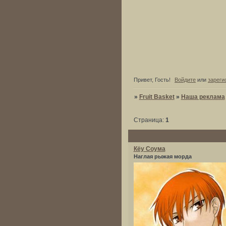
Привет, Гость!
Войдите
или
зареги
»
Fruit Basket
»
Наша реклама
Страница:
1
Кёу Соума
Наглая рыжая морда